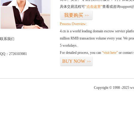
具体交易流程可
“点击这里”
查看或咨询support@
我要购买
>>
Process Overview:
4.cn is a world leading domain escrow service plat
million RMB transaction volume every year. We promi
联系我们
5 workdays.
For detailed process, you can
“visit here”
or contact
QQ：2726103981
BUY NOW
>>
Copyright © 1998 -2025 ww