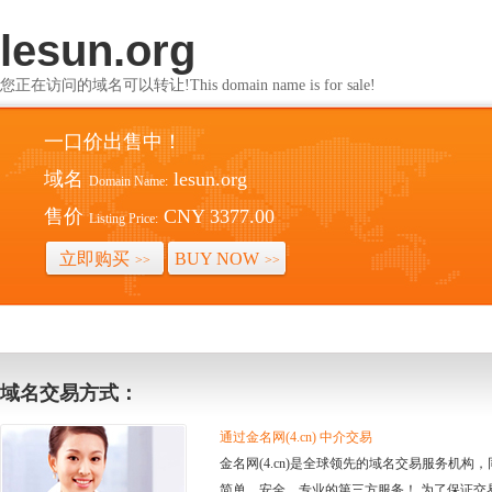
lesun.org
您正在访问的域名可以转让!This domain name is for sale!
一口价出售中！
域名
lesun.org
Domain Name:
售价
CNY 3377.00
Listing Price:
立即购买
BUY NOW
>>
>>
域名交易方式：
通过金名网(4.cn) 中介交易
金名网(4.cn)是全球领先的域名交易服务机
简单、安全、专业的第三方服务！ 为了保证交